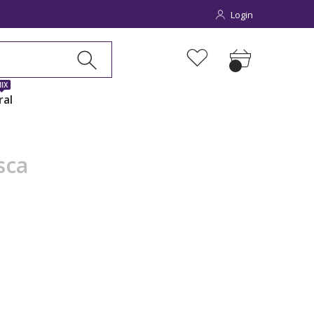
Login
IX
ral
sca