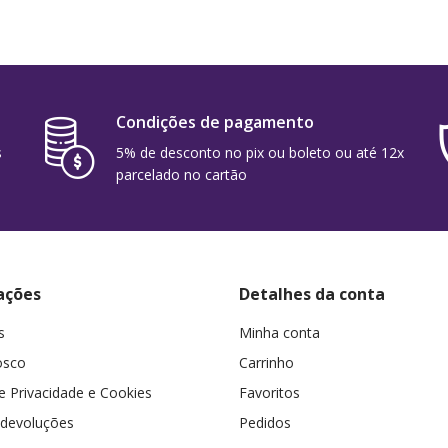
Condições de pagamento
s
5% de desconto no pix ou boleto ou até 12x
parcelado no cartão
ações
Detalhes da conta
s
Minha conta
osco
Carrinho
de Privacidade e Cookies
Favoritos
 devoluções
Pedidos